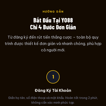
HƯỚNG DẪN
Bắt Đầu Tại YO88
Chỉ 4 Bước Đơn Giản
Từ đăng ký đến rút tiền thắng cược – toàn bộ quy
trình được thiết kế đơn giản và nhanh chóng, phù hợp
cả người mới.
1
Đăng Ký Tài Khoản
Điền họ tên, số điện thoại và mật khẩu. Hoàn tất trong 2 phút,
không cần xác minh phức tạp.