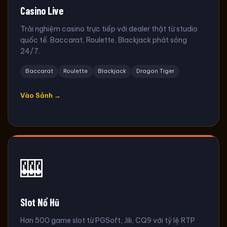
Casino Live
Trải nghiệm casino trực tiếp với dealer thật từ studio
quốc tế. Baccarat, Roulette, Blackjack phát sóng
24/7.
Baccarat
Roulette
Blackjack
Dragon Tiger
Vào Sảnh →
🎰
Slot Nổ Hũ
Hơn 500 game slot từ PGSoft, Jili, CQ9 với tỷ lệ RTP