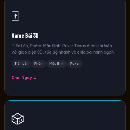
🀄
Game Bài 3D
Tiến Lên, Phỏm, Mậu Binh, Poker Texas được tái hiện
với giao diện 3D, tốc độ nhanh và chia bài minh bạch.
Tiến Lên
Phỏm
Mậu Binh
Poker
Chơi Ngay →
🎲