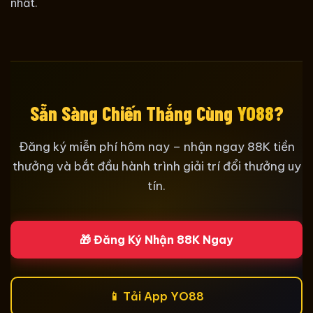
nhất.
Sẵn Sàng Chiến Thắng Cùng
YO88
?
Đăng ký miễn phí hôm nay – nhận ngay 88K tiền
thưởng và bắt đầu hành trình giải trí đổi thưởng uy
tín.
🎁 Đăng Ký Nhận 88K Ngay
📱 Tải App YO88