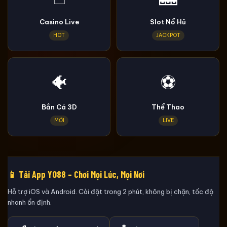
Casino Live
Slot Nổ Hũ
HOT
JACKPOT
🐠
⚽
Bắn Cá 3D
Thể Thao
MỚI
LIVE
📱 Tải App YO88 – Chơi Mọi Lúc, Mọi Nơi
Hỗ trợ iOS và Android. Cài đặt trong 2 phút, không bị chặn, tốc độ
nhanh ổn định.