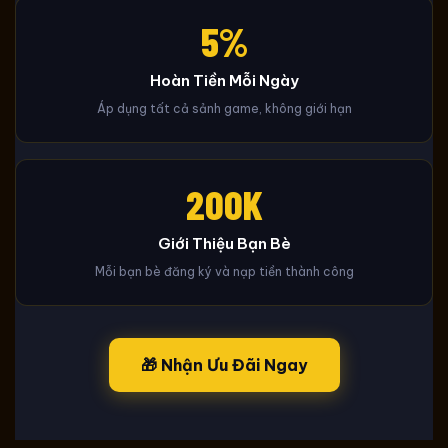
5%
Hoàn Tiền Mỗi Ngày
Áp dụng tất cả sảnh game, không giới hạn
200K
Giới Thiệu Bạn Bè
Mỗi bạn bè đăng ký và nạp tiền thành công
🎁 Nhận Ưu Đãi Ngay