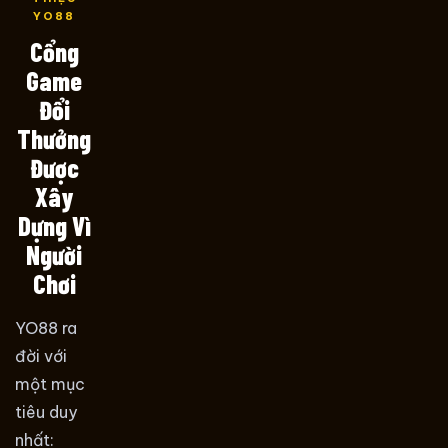
YO88
Cổng
Game
Đổi
Thưởng
Được
Xây
Dựng Vì
Người
Chơi
YO88 ra
đời với
một mục
tiêu duy
nhất: