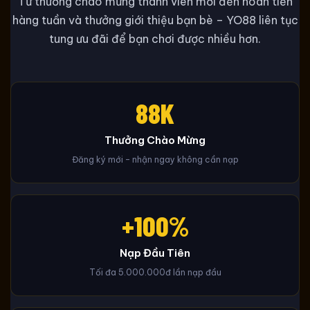
Từ thưởng chào mừng thành viên mới đến hoàn tiền
hàng tuần và thưởng giới thiệu bạn bè – YO88 liên tục
tung ưu đãi để bạn chơi được nhiều hơn.
88K
Thưởng Chào Mừng
Đăng ký mới – nhận ngay không cần nạp
+100%
Nạp Đầu Tiên
Tối đa 5.000.000đ lần nạp đầu