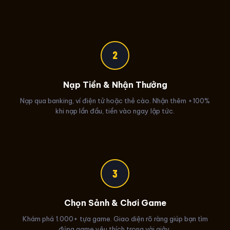
2
Nạp Tiền & Nhận Thưởng
Nạp qua banking, ví điện tử hoặc thẻ cào. Nhận thêm +100%
khi nạp lần đầu, tiền vào ngay lập tức.
3
Chọn Sảnh & Chơi Game
Khám phá 1.000+ tựa game. Giao diện rõ ràng giúp bạn tìm
đúng game yêu thích trong vài giây.