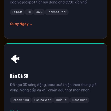
cao và jackpot tích lũy đang chờ được kích nổ.
PGSoft
Jili
CQ9
Jackpot Pool
Quay Ngay →
🐠
Bắn Cá 3D
Đồ họa 3D sống động, boss xuất hiện theo khung giờ
vàng. Nâng cấp vũ khí, chiến đấu thật mãn nhãn.
Ocean King
Fishing War
Thần Tài
Boss Hunt