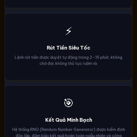
⚡
Rút Tiền Siêu Tốc
Lệnh rút tiền được duyệt tự động trong 2–15 phút, không
chờ đợi, không thủ tục rườm rà.
🎯
Kết Quả Minh Bạch
Hệ thống RNG (Random Number Generator) được kiểm định
độc lập, đảm bảo kết quả hoàn toàn ngẫu nhiên và công