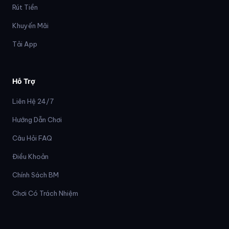
Rút Tiền
Khuyến Mãi
Tải App
Hỗ Trợ
Liên Hệ 24/7
Hướng Dẫn Chơi
Câu Hỏi FAQ
Điều Khoản
Chính Sách BM
Chơi Có Trách Nhiệm