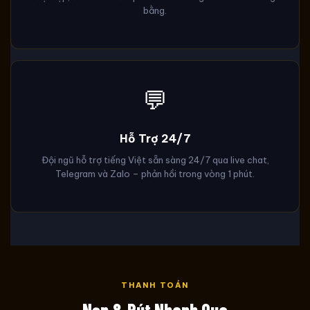
bằng.
💬
Hỗ Trợ 24/7
Đội ngũ hỗ trợ tiếng Việt sẵn sàng 24/7 qua live chat,
Telegram và Zalo – phản hồi trong vòng 1 phút.
THANH TOÁN
Nạp & Rút Nhanh Qua