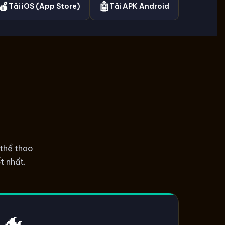
🍎
🤖
Tải iOS (App Store)
Tải APK Android
 thể thao
t nhất.