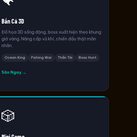
🐠
Bắn Cá 3D
Đồ họa 3D sống động, boss xuất hiện theo khung
giờ vàng. Nâng cấp vũ khí, chiến đấu thật mãn
nhãn.
Ocean King
Fishing War
Thần Tài
Boss Hunt
Săn Ngay →
🎲
Mini Game