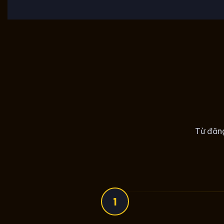
Từ đăng
1