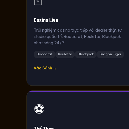
🃏
Casino Live
Trải nghiệm casino trực tiếp với dealer thật từ
studio quốc tế. Baccarat, Roulette, Blackjack
phát sóng 24/7.
Baccarat
Roulette
Blackjack
Dragon Tiger
Vào Sảnh →
⚽
Thể Thao