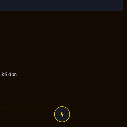
t kế đơn
4