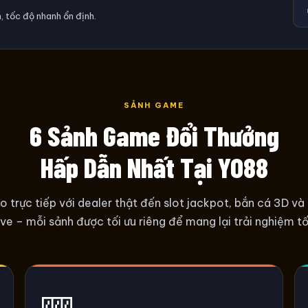
, tốc độ nhanh ổn định.
SẢNH GAME
6 Sảnh Game Đổi Thưởng
Hấp Dẫn Nhất Tại YO88
o trực tiếp với dealer thật đến slot jackpot, bắn cá 3D và
ive – mỗi sảnh được tối ưu riêng để mang lại trải nghiệm tố