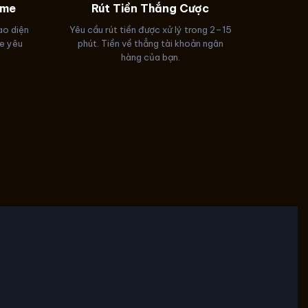
ame
Rút Tiền Thắng Cược
ao diện
Yêu cầu rút tiền được xử lý trong 2–15
me yêu
phút. Tiền về thẳng tài khoản ngân
hàng của bạn.