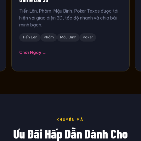
Tiến Lên, Phỏm, Mậu Binh, Poker Texas được tái
hiện với giao diện 3D, tốc độ nhanh và chia bài
minh bạch.
Tiến Lên
Phỏm
Mậu Binh
Poker
Chơi Ngay →
KHUYẾN MÃI
Ưu Đãi Hấp Dẫn Dành Cho