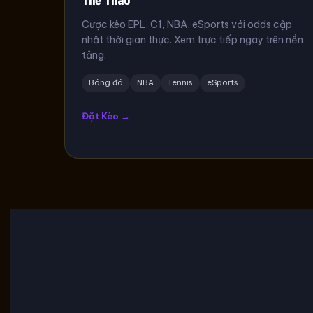
Cược kèo EPL, C1, NBA, eSports với odds cập
nhật thời gian thực. Xem trực tiếp ngay trên nền
tảng.
Bóng đá
NBA
Tennis
eSports
Đặt Kèo →