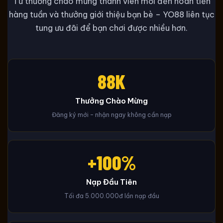
Từ thưởng chào mừng thành viên mới đến hoàn tiền
hàng tuần và thưởng giới thiệu bạn bè – YO88 liên tục
tung ưu đãi để bạn chơi được nhiều hơn.
88K
Thưởng Chào Mừng
Đăng ký mới – nhận ngay không cần nạp
+100%
Nạp Đầu Tiên
Tối đa 5.000.000đ lần nạp đầu