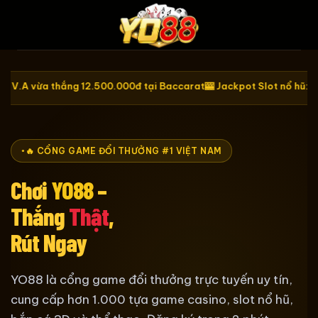
Bỏ
qua
nội
dung
n V.A vừa thắng 12.500.000đ tại Baccarat
🎰 Jackpot Slot nổ hũ: 8
🔥 CỔNG GAME ĐỔI THƯỞNG #1 VIỆT NAM
Chơi
YO88
–
Thắng
Thật
,
Rút Ngay
YO88 là cổng game đổi thưởng trực tuyến uy tín,
cung cấp hơn 1.000 tựa game casino, slot nổ hũ,