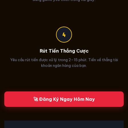
4
Rút Tiền Thắng Cược
Yêu cầu rút tiền được xử lý trong 2–15 phút. Tiền về thẳng tài
khoản ngân hàng của bạn.
🚀 Đăng Ký Ngay Hôm Nay