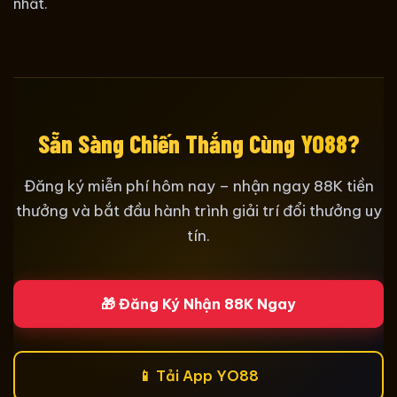
nhất.
Sẵn Sàng Chiến Thắng Cùng
YO88
?
Đăng ký miễn phí hôm nay – nhận ngay 88K tiền
thưởng và bắt đầu hành trình giải trí đổi thưởng uy
tín.
🎁 Đăng Ký Nhận 88K Ngay
📱 Tải App YO88