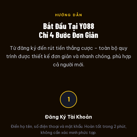
HƯỚNG DẪN
Bắt Đầu Tại YO88
Chỉ 4 Bước Đơn Giản
Từ đăng ký đến rút tiền thắng cược – toàn bộ quy
trình được thiết kế đơn giản và nhanh chóng, phù hợp
cả người mới.
1
Đăng Ký Tài Khoản
Điền họ tên, số điện thoại và mật khẩu. Hoàn tất trong 2 phút,
không cần xác minh phức tạp.