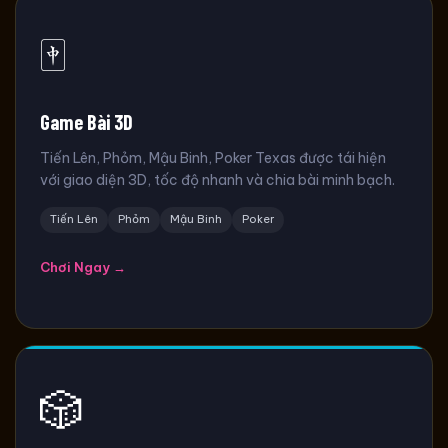
🀄
Game Bài 3D
Tiến Lên, Phỏm, Mậu Binh, Poker Texas được tái hiện
với giao diện 3D, tốc độ nhanh và chia bài minh bạch.
Tiến Lên
Phỏm
Mậu Binh
Poker
Chơi Ngay →
🎲