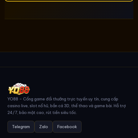
YO88 – Cổng game đổi thưởng trực tuyến uy tín, cung cấp
casino live, slot nổ hũ, bắn cá 3D, thể thao và game bài. Hỗ trợ
24/7, bảo mật cao, rút tiền siêu tốc.
Telegram
Zalo
Facebook