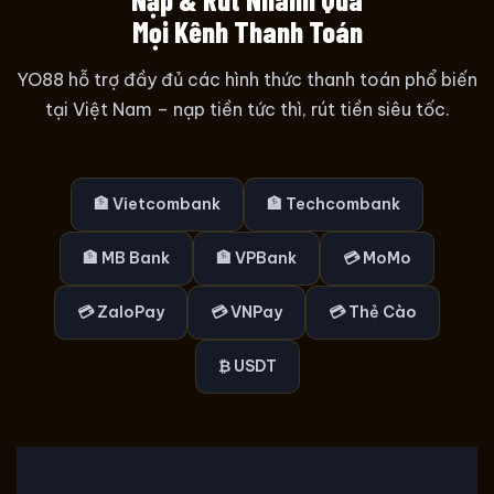
Mọi Kênh Thanh Toán
YO88 hỗ trợ đầy đủ các hình thức thanh toán phổ biến
tại Việt Nam – nạp tiền tức thì, rút tiền siêu tốc.
🏦 Vietcombank
🏦 Techcombank
🏦 MB Bank
🏦 VPBank
💳 MoMo
💳 ZaloPay
💳 VNPay
💳 Thẻ Cào
₿ USDT