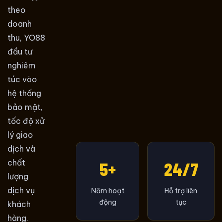
theo
doanh
thu, YO88
đầu tư
nghiêm
túc vào
hệ thống
bảo mật,
tốc độ xử
lý giao
dịch và
chất
5+
24/7
lượng
dịch vụ
Năm hoạt
Hỗ trợ liên
động
tục
khách
hàng.