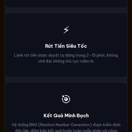
⚡
Rút Tiền Siêu Tốc
Lệnh rút tiền được duyệt tự động trong 2–15 phút, không
chờ đợi, không thủ tục rườm rà.
🎯
Kết Quả Minh Bạch
Hệ thống RNG (Random Number Generator) được kiểm định
độc lập, đảm bảo kết quả hoàn toàn ngẫu nhiên và công