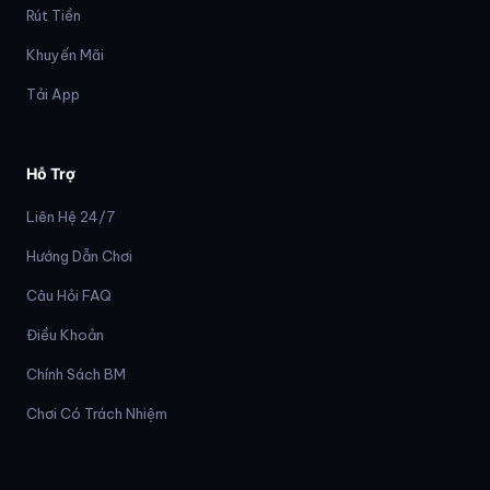
Rút Tiền
Khuyến Mãi
Tải App
Hỗ Trợ
Liên Hệ 24/7
Hướng Dẫn Chơi
Câu Hỏi FAQ
Điều Khoản
Chính Sách BM
Chơi Có Trách Nhiệm