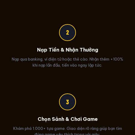
2
Nạp Tiền & Nhận Thưởng
Nạp qua banking, ví điện tử hoặc thẻ cào. Nhận thêm +100%
khi nạp lần đầu, tiền vào ngay lập tức.
3
Chọn Sảnh & Chơi Game
Khám phá 1.000+ tựa game. Giao diện rõ ràng giúp bạn tìm
đúng game yêu thích trong vài giây.