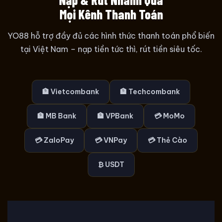
Mọi Kênh Thanh Toán
YO88 hỗ trợ đầy đủ các hình thức thanh toán phổ biến
tại Việt Nam – nạp tiền tức thì, rút tiền siêu tốc.
🏦 Vietcombank
🏦 Techcombank
🏦 MB Bank
🏦 VPBank
💳 MoMo
💳 ZaloPay
💳 VNPay
💳 Thẻ Cào
₿ USDT