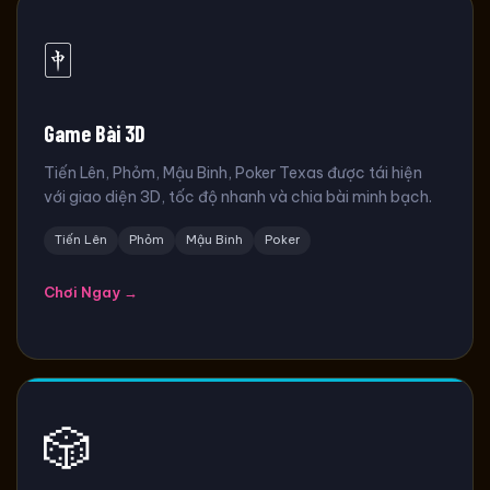
🀄
Game Bài 3D
Tiến Lên, Phỏm, Mậu Binh, Poker Texas được tái hiện
với giao diện 3D, tốc độ nhanh và chia bài minh bạch.
Tiến Lên
Phỏm
Mậu Binh
Poker
Chơi Ngay →
🎲