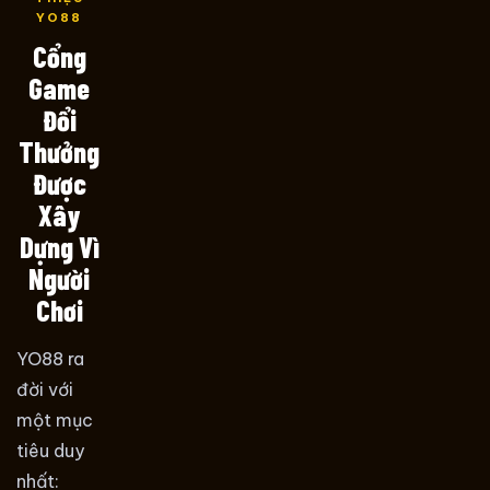
YO88
Cổng
Game
Đổi
Thưởng
Được
Xây
Dựng Vì
Người
Chơi
YO88 ra
đời với
một mục
tiêu duy
nhất: