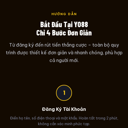
HƯỚNG DẪN
Bắt Đầu Tại YO88
Chỉ 4 Bước Đơn Giản
Từ đăng ký đến rút tiền thắng cược – toàn bộ quy
trình được thiết kế đơn giản và nhanh chóng, phù hợp
cả người mới.
1
Đăng Ký Tài Khoản
Điền họ tên, số điện thoại và mật khẩu. Hoàn tất trong 2 phút,
không cần xác minh phức tạp.