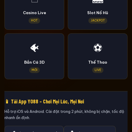
Casino Live
Slot Nổ Hũ
HOT
JACKPOT
🐠
⚽
Bắn Cá 3D
Thể Thao
MỚI
LIVE
📱 Tải App YO88 – Chơi Mọi Lúc, Mọi Nơi
Hỗ trợ iOS và Android. Cài đặt trong 2 phút, không bị chặn, tốc độ
nhanh ổn định.