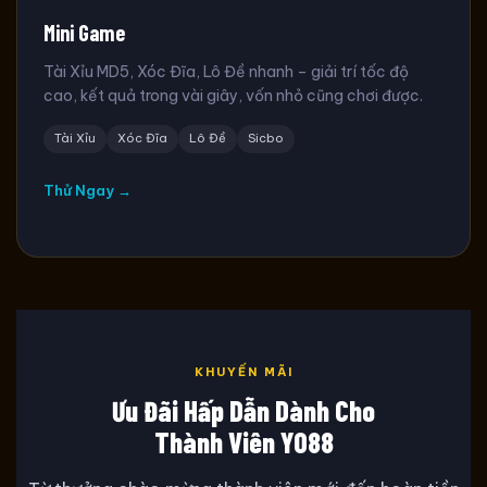
Mini Game
Tài Xỉu MD5, Xóc Đĩa, Lô Đề nhanh – giải trí tốc độ
cao, kết quả trong vài giây, vốn nhỏ cũng chơi được.
Tài Xỉu
Xóc Đĩa
Lô Đề
Sicbo
Thử Ngay →
KHUYẾN MÃI
Ưu Đãi Hấp Dẫn Dành Cho
Thành Viên YO88