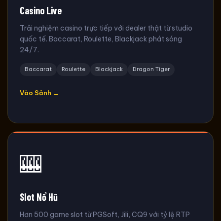
Casino Live
Trải nghiệm casino trực tiếp với dealer thật từ studio
quốc tế. Baccarat, Roulette, Blackjack phát sóng
24/7.
Baccarat
Roulette
Blackjack
Dragon Tiger
Vào Sảnh →
🎰
Slot Nổ Hũ
Hơn 500 game slot từ PGSoft, Jili, CQ9 với tỷ lệ RTP