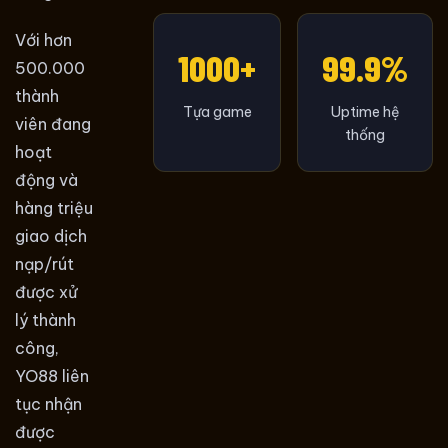
Với hơn
1000+
99.9%
500.000
thành
Tựa game
Uptime hệ
viên đang
thống
hoạt
động và
hàng triệu
giao dịch
nạp/rút
được xử
lý thành
công,
YO88 liên
tục nhận
được