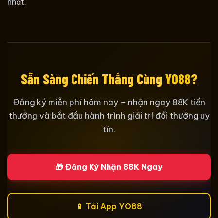
nhất.
Sẵn Sàng Chiến Thắng Cùng
YO88
?
Đăng ký miễn phí hôm nay – nhận ngay 88K tiền
thưởng và bắt đầu hành trình giải trí đổi thưởng uy
tín.
🎁 Đăng Ký Nhận 88K Ngay
📱 Tải App YO88