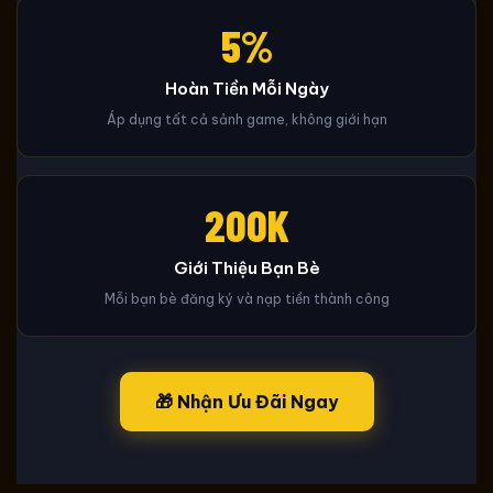
5%
Hoàn Tiền Mỗi Ngày
Áp dụng tất cả sảnh game, không giới hạn
200K
Giới Thiệu Bạn Bè
Mỗi bạn bè đăng ký và nạp tiền thành công
🎁 Nhận Ưu Đãi Ngay