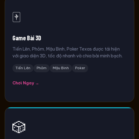
🀄
Game Bài 3D
Tiến Lên, Phỏm, Mậu Binh, Poker Texas được tái hiện
với giao diện 3D, tốc độ nhanh và chia bài minh bạch.
Tiến Lên
Phỏm
Mậu Binh
Poker
Chơi Ngay →
🎲