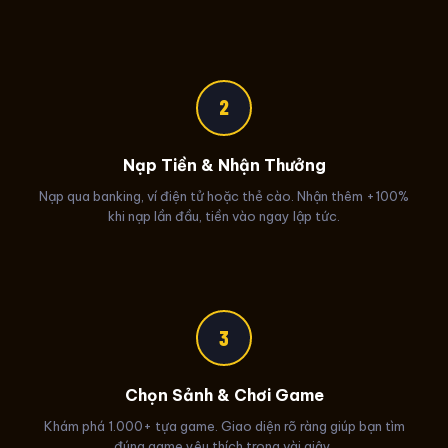
2
Nạp Tiền & Nhận Thưởng
Nạp qua banking, ví điện tử hoặc thẻ cào. Nhận thêm +100%
khi nạp lần đầu, tiền vào ngay lập tức.
3
Chọn Sảnh & Chơi Game
Khám phá 1.000+ tựa game. Giao diện rõ ràng giúp bạn tìm
đúng game yêu thích trong vài giây.