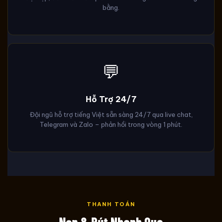
bằng.
💬
Hỗ Trợ 24/7
Đội ngũ hỗ trợ tiếng Việt sẵn sàng 24/7 qua live chat,
Telegram và Zalo – phản hồi trong vòng 1 phút.
THANH TOÁN
Nạp & Rút Nhanh Qua