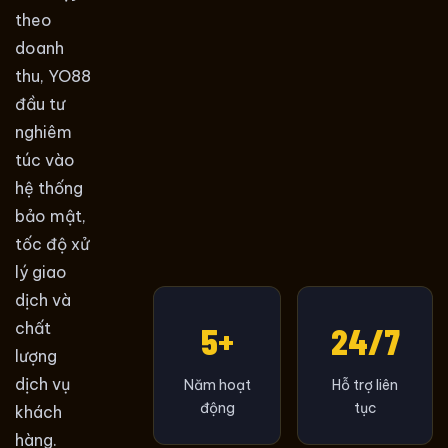
theo
doanh
thu, YO88
đầu tư
nghiêm
túc vào
hệ thống
bảo mật,
tốc độ xử
lý giao
dịch và
chất
5+
24/7
lượng
dịch vụ
Năm hoạt
Hỗ trợ liên
động
tục
khách
hàng.