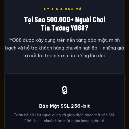
UY TÍN & BẢO MẬT
Tại Sao 500.000+ Người Chơi
Tin Tưởng YO88?
YO88 được xây dựng trên nền tảng bảo mật, minh
bạch và hỗ trợ khách hàng chuyên nghiệp – những giá
trị cốt lõi tạo nên sự tin tưởng lâu dài.
🔒
Bảo Mật SSL 256-bit
Toàn bộ dữ liệu người dùng và giao dịch được mã hóa SSL
256-bit – chuẩn bảo mật ngân hàng quốc tế.