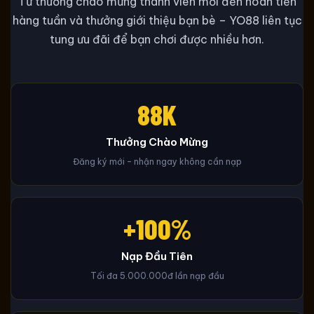
Từ thưởng chào mừng thành viên mới đến hoàn tiền
hàng tuần và thưởng giới thiệu bạn bè – YO88 liên tục
tung ưu đãi để bạn chơi được nhiều hơn.
88K
Thưởng Chào Mừng
Đăng ký mới – nhận ngay không cần nạp
+100%
Nạp Đầu Tiên
Tối đa 5.000.000đ lần nạp đầu