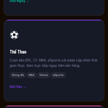
Săn Ngay →
⚽
Thể Thao
Cược kèo EPL, C1, NBA, eSports với odds cập nhật thời
gian thực. Xem trực tiếp ngay trên nền tảng.
Bóng đá
NBA
Tennis
eSports
Đặt Kèo →