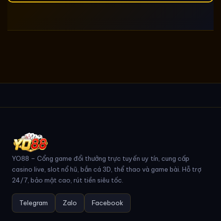
YO88 – Cổng game đổi thưởng trực tuyến uy tín, cung cấp
casino live, slot nổ hũ, bắn cá 3D, thể thao và game bài. Hỗ trợ
24/7, bảo mật cao, rút tiền siêu tốc.
Telegram
Zalo
Facebook