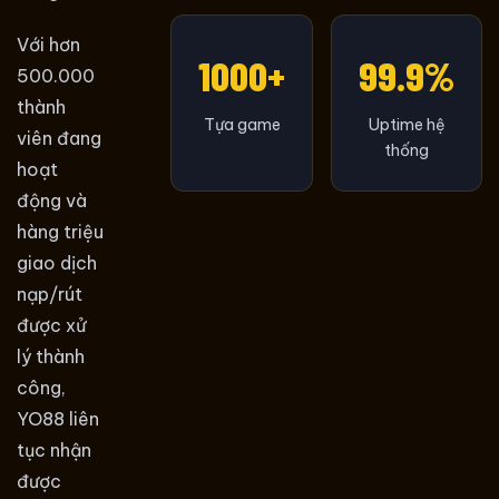
Với hơn
1000+
99.9%
500.000
thành
Tựa game
Uptime hệ
viên đang
thống
hoạt
động và
hàng triệu
giao dịch
nạp/rút
được xử
lý thành
công,
YO88 liên
tục nhận
được