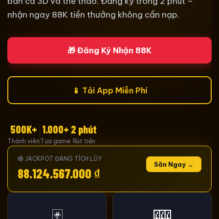
bắn cá 3D và thể thao. Đăng ký trong 2 phút –
nhận ngay 88K tiền thưởng không cần nạp.
🎁 Đăng Ký Nhận 88K
📱 Tải App Miễn Phí
500K+
1.000+
2 phút
Thành viên
Tựa game
Rút tiền
🔴 JACKPOT ĐANG TÍCH LŨY
Săn Ngay →
88.124.567.000 ₫
🃏
🎰