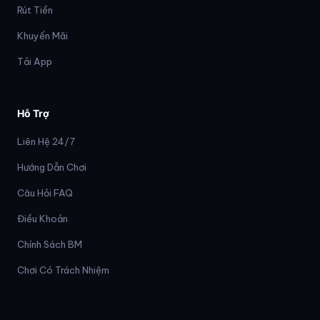
Rút Tiền
Khuyến Mãi
Tải App
Hỗ Trợ
Liên Hệ 24/7
Hướng Dẫn Chơi
Câu Hỏi FAQ
Điều Khoản
Chính Sách BM
Chơi Có Trách Nhiệm