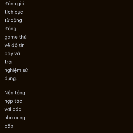
đánh giá
tích cực
từ cộng
đồng
game thủ
về độ tin
cậy và
trải
nghiệm sử
dụng.
Nền tảng
hợp tác
với các
nhà cung
cấp