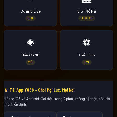
Casino Live
Slot Nổ Hũ
HOT
JACKPOT
🐠
⚽
Bắn Cá 3D
Thể Thao
MỚI
LIVE
📱 Tải App YO88 – Chơi Mọi Lúc, Mọi Nơi
Hỗ trợ iOS và Android. Cài đặt trong 2 phút, không bị chặn, tốc độ
nhanh ổn định.