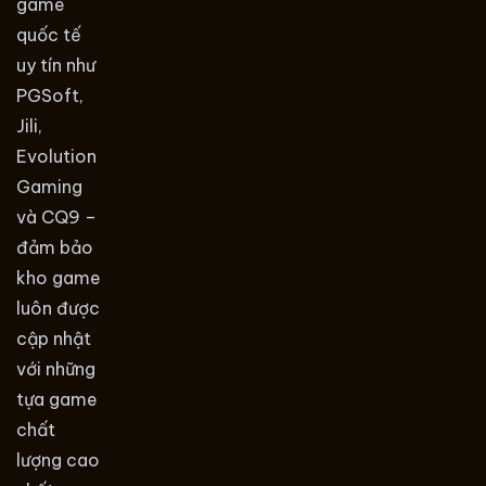
game
quốc tế
uy tín như
PGSoft,
Jili,
Evolution
Gaming
và CQ9 –
đảm bảo
kho game
luôn được
cập nhật
với những
tựa game
chất
lượng cao