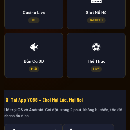
Casino Live
Slot Nổ Hũ
HOT
JACKPOT
🐠
⚽
Bắn Cá 3D
Thể Thao
MỚI
LIVE
📱 Tải App YO88 – Chơi Mọi Lúc, Mọi Nơi
Hỗ trợ iOS và Android. Cài đặt trong 2 phút, không bị chặn, tốc độ
nhanh ổn định.