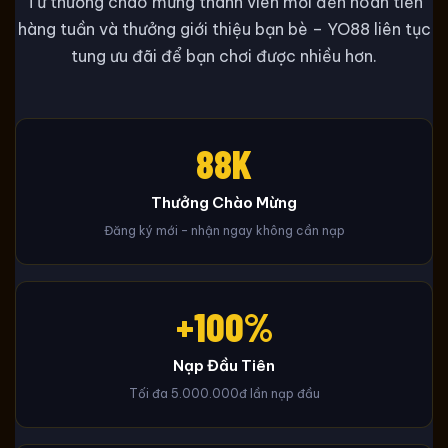
Từ thưởng chào mừng thành viên mới đến hoàn tiền
hàng tuần và thưởng giới thiệu bạn bè – YO88 liên tục
tung ưu đãi để bạn chơi được nhiều hơn.
88K
Thưởng Chào Mừng
Đăng ký mới – nhận ngay không cần nạp
+100%
Nạp Đầu Tiên
Tối đa 5.000.000đ lần nạp đầu