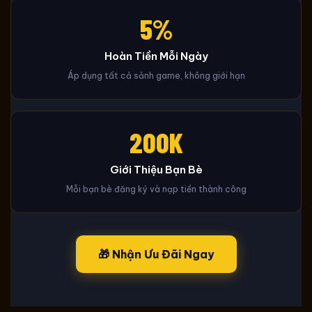
5%
Hoàn Tiền Mỗi Ngày
Áp dụng tất cả sảnh game, không giới hạn
200K
Giới Thiệu Bạn Bè
Mỗi bạn bè đăng ký và nạp tiền thành công
🎁 Nhận Ưu Đãi Ngay