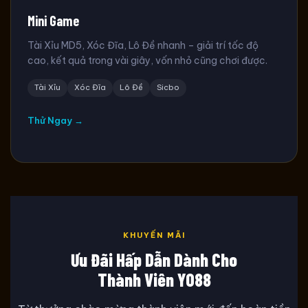
Mini Game
Tài Xỉu MD5, Xóc Đĩa, Lô Đề nhanh – giải trí tốc độ
cao, kết quả trong vài giây, vốn nhỏ cũng chơi được.
Tài Xỉu
Xóc Đĩa
Lô Đề
Sicbo
Thử Ngay →
KHUYẾN MÃI
Ưu Đãi Hấp Dẫn Dành Cho
Thành Viên YO88